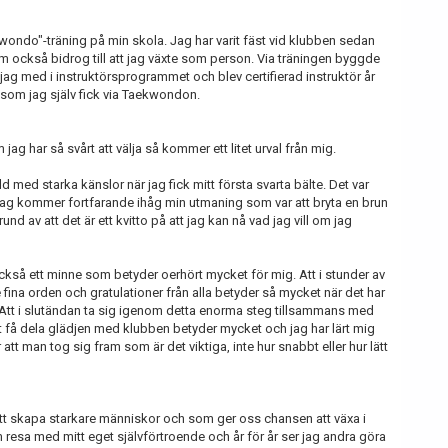
kwondo"-träning på min skola. Jag har varit fäst vid klubben sedan
m också bidrog till att jag växte som person. Via träningen byggde
 jag med i instruktörsprogrammet och blev certifierad instruktör år
et som jag själv fick via Taekwondon.
g har så svårt att välja så kommer ett litet urval från mig.
d med starka känslor när jag fick mitt första svarta bälte. Det var
 Jag kommer fortfarande ihåg min utmaning som var att bryta en brun
 av att det är ett kvitto på att jag kan nå vad jag vill om jag
ckså ett minne som betyder oerhört mycket för mig. Att i stunder av
 fina orden och gratulationer från alla betyder så mycket när det har
d. Att i slutändan ta sig igenom detta enorma steg tillsammans med
Att få dela glädjen med klubben betyder mycket och jag har lärt mig
är att man tog sig fram som är det viktiga, inte hur snabbt eller hur lätt
att skapa starkare människor och som ger oss chansen att växa i
sa med mitt eget självförtroende och år för år ser jag andra göra