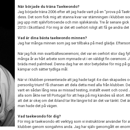
När började du träna Taekwondo?
Jag började träna 2006 efter att jag hade varit på en "prova på Tae
dess. Det som fick mig att stanna kvar var stämningen i klubben so
jag upp mitt självförtroende och min självkänsla. Tre år senare gick
2013 i Skottland. För mig är det ett oerhört roligt att få ge andra d
Vad är dina bästa taekwondo minnen?
Jag har många minnen som jag ser tillbaka på med glädje. Eftersom ja
När jag fick min svartbältesceremoni, det var en oerhört stor dag fyll
många år av hårt arbete som mynnade ut i en väldigt fin ceremoni.
bräda med palmheel. Denna dag har en stor betydelse för mig på grund
kämpar och sätter tydliga mål.
När vi i klubben presenterade att jag hade tagit 4:e dan skapades o
personlig triumf få chansen att dela detta med alla från klubben. De
varit en sådan lång resa av missad testing, inställt event och covi
alla som åkte ner till Portugal för att heja på mig kändes så stort. 
att det är okej om det ibland tar lite längre tid än det var tänkt. Det 
man hade det på vägen.
Vad taekwondo för dig?
För mig är taekwondo ett verktyg som vi instruktörer använder för 
klubben genom songahms anda. Jag har själv genomgått en enorm re