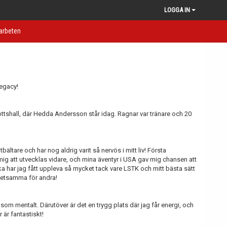
LOGGA IN
rbeten
Legacy!
ottshall, där Hedda Andersson står idag. Ragnar var tränare och 20
ältare och har nog aldrig varit så nervös i mitt liv! Första
mig att utvecklas vidare, och mina äventyr i USA gav mig chansen att
a har jag fått uppleva så mycket tack vare LSTK och mitt bästa sätt
detsamma för andra!
som mentalt. Därutöver är det en trygg plats där jag får energi, och
 är fantastiskt!