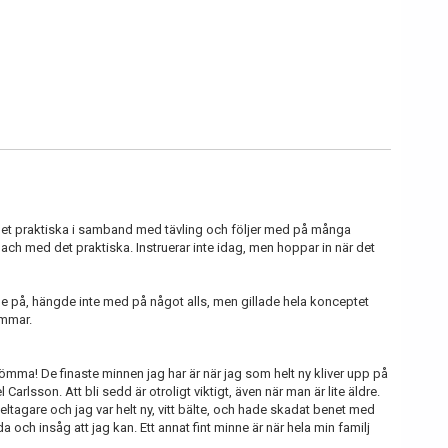
ed det praktiska i samband med tävling och följer med på många
coach med det praktiska. Instruerar inte idag, men hoppar in när det
ade på, hängde inte med på något alls, men gillade hela konceptet
ommar.
ömma! De finaste minnen jag har är när jag som helt ny kliver upp på
Carlsson. Att bli sedd är otroligt viktigt, även när man är lite äldre.
deltagare och jag var helt ny, vitt bälte, och hade skadat benet med
a och insåg att jag kan. Ett annat fint minne är när hela min familj