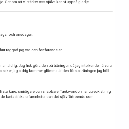
. Genom att vi stärker oss själva kan vi uppnå glädje.
ndagar och onsdagar.
hur taggad jag var, och fortfarande är!
man aldrig. Jag fick göra den på träningen då jag inte kunde närvara
a saker jag aldrig kommer glömma är den första träningen jag höll
bli starkare, smidigare och snabbare. Taekwondon har utvecklat mig
 de fantastiska erfarenheter och det självförtroende som