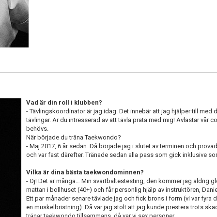
Vad är din roll i klubben?
- Tävlingskoordinator är jag idag. Det innebär att jag hjälper till m
tävlingar. Är du intresserad av att tävla prata med mig! Avlastar vår 
behövs.
När började du träna Taekwondo?
- Maj 2017, 6 år sedan. Då började jag i slutet av terminen och prov
och var fast därefter. Tränade sedan alla pass som gick inklusive s
Vilka är dina bästa taekwondominnen?
- Oj! Det är många… Min svartbältestesting, den kommer jag aldrig gl
mattan i bollhuset (40+) och får personlig hjälp av instruktören, Daniel 
Ett par månader senare tävlade jag och fick brons i form (vi var fyra 
en muskelbristning). Då var jag stolt att jag kunde prestera trots skad
tränar taekwondo tillsammans, då var vi sex personer.