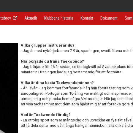
tsbrev
Aktuellt
Klubbens historia
Kontakt
Dokument
Sama
Vilka grupper instruerar du?
- Jag är med nybörjarbarnen 7-9 år, sparringen, svartbältena och 
När började du träna Taekwondo?
- Jag började för 16 år sedan, en tisdagkväll på Svaneskolans idr
minuter in i träningen hade jag bestämt mig för att fortsätta.
Vilka är dina bästa Taekwondominnen?
- Åh, svårt! Jag kommer fortfarande ihåg min första testing som vitb
Europalägret i Portugal som 10-åring var mäktigt och inspirerade 
utmana mig och plocka hem några VM-medaljer. När jag ser tillbak
att visa tacksamhet mot dem som hjälpt mig är att försöka göra 
Vad är Taekwondo för dig?
- En otrolig sport som är mångsidig och utvecklar en fysiskt såväl 
att få dela detta med så många härliga människor i alla olika åldrar