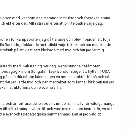
gruppen med Ivar som assisterande instruktör och försöker jämna
kt efter det. Allt i strävan efter att bli lite bättre varje dag.
tionen för kampsporten jag då tränade och blev inbjuden att följa
Nils Bastedo, förklarade metodiskt varje teknik och hur man kunde
je teknik på ett visst sätt klickade med mig och hur jag lär mig.
 Bastedo med 3-4h träning per dag. Regelbundna cafémöten
ch pedagogik inom Songahm Taekwondo. Steget att flytta till USA
 på stan där någon känner igen en som instruktör för så och så
n att det jag lärde mig och den mentalitet som fanns i klubben när jag
ka instruktörerna och eleverna vi har.
, och är fortfarande, en positiv influens i mitt liv för väldigt många
ill hjälp i många vägskäl tack vare min roll som instruktör, en roll
med elever och i pedagogiska sammanhang. Det är jag väldigt