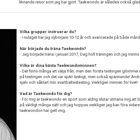
liknande resor som jag har gjort. Taekwondo är således också glädje
Vilka grupper instruerar du?
- I nuläget har jag nybörjare 10-12 år och avancerade på både må
När började du träna Taekwondo?
- Jag började träna i januari 2017, Dag höll träningen och jag minns 
Vilka är dina bästa Taekwondominnen?
- Det finns många att välja från, men den första testingen glömmer 
på testingen och det var sjukt läskigt, men också spännande! Andr
själv och såklart min svartbältestesting. Verkligen minnen för livet!
Vad är Taekwondo för dig?
- För mig är taekwondo en sport som aldrig slutar utmana mig att 
på väldigt många sätt och jag hoppas verkligen jag kan föra vidare
taekwondon har gett mig.