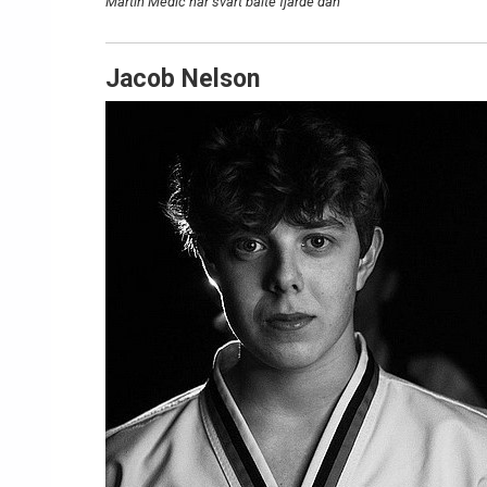
Martin Medic har svart bälte fjärde dan
Jacob Nelson