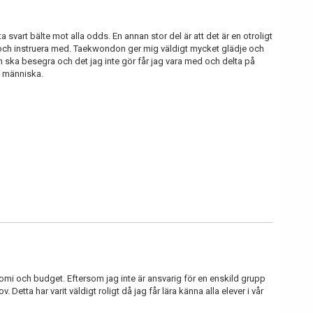
a svart bälte mot alla odds. En annan stor del är att det är en otroligt
a och instruera med. Taekwondon ger mig väldigt mycket glädje och
 ska besegra och det jag inte gör får jag vara med och delta på
m människa.
nomi och budget. Eftersom jag inte är ansvarig för en enskild grupp
v. Detta har varit väldigt roligt då jag får lära känna alla elever i vår