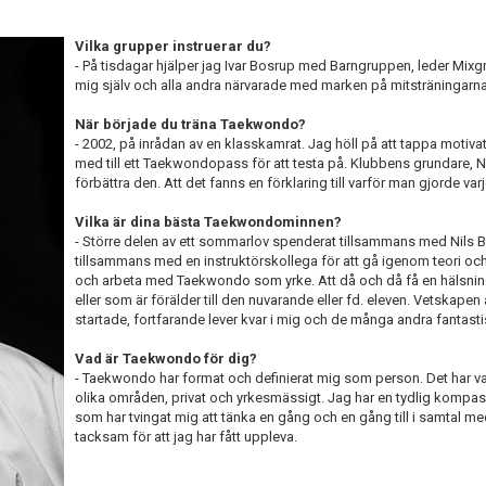
Vilka grupper instruerar du?
- På tisdagar hjälper jag Ivar Bosrup med Barngruppen, leder Mix
mig själv och alla andra närvarade med marken på mitsträningarna dire
När började du träna Taekwondo?
- 2002, på inrådan av en klasskamrat. Jag höll på att tappa motiva
med till ett Taekwondopass för att testa på. Klubbens grundare, 
förbättra den. Att det fanns en förklaring till varför man gjorde var
Vilka är dina bästa Taekwondominnen?
- Större delen av ett sommarlov spenderat tillsammans med Nils
tillsammans med en instruktörskollega för att gå igenom teori o
och arbeta med Taekwondo som yrke. Att då och då få en hälsning
eller som är förälder till den nuvarande eller fd. eleven. Vetskape
startade, fortfarande lever kvar i mig och de många andra fantastis
Vad är Taekwondo för dig?
- Taekwondo har format och definierat mig som person. Det har varit
olika områden, privat och yrkesmässigt. Jag har en tydlig kompass t
som har tvingat mig att tänka en gång och en gång till i samtal 
tacksam för att jag har fått uppleva.