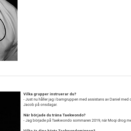
Vilka grupper instruerar du?
- Just nu håller jag i barngruppen med assistans av Daniel med 
Jacob på onsdagar.
När började du träna Taekwondo?
- Jag började på Taekwondo sommaren 2019, när Moqi drog med
Vilka är dina bästa Taekwondominnen?