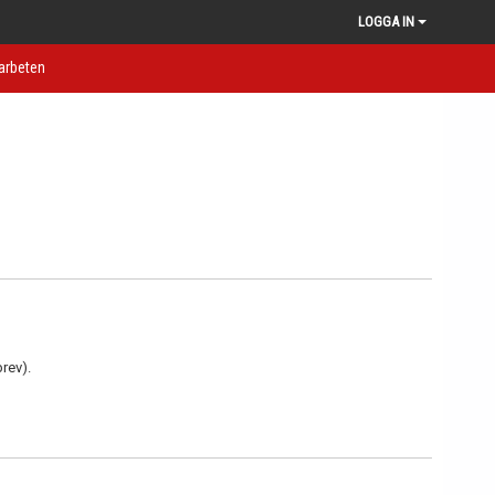
LOGGA IN
rbeten
brev).