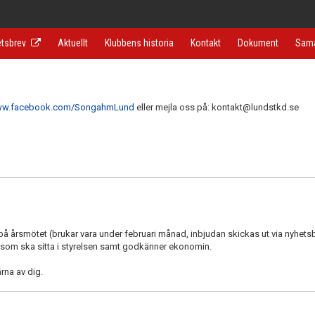
tsbrev
Aktuellt
Klubbens historia
Kontakt
Dokument
Sama
www.facebook.com/SongahmLund
eller mejla oss på: kontakt@lundstkd.se
 årsmötet (brukar vara under februari månad, inbjudan skickas ut via nyhets
som ska sitta i styrelsen samt godkänner ekonomin.
rna av dig.