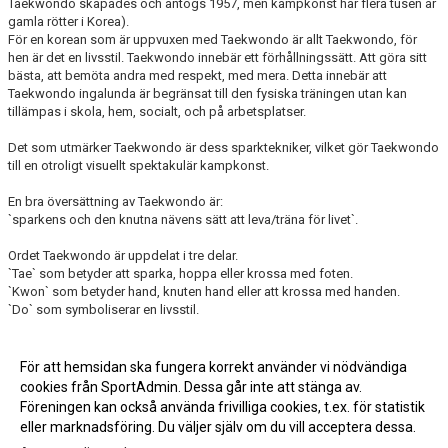
Taekwondo skapades och antogs 1957, men kampkonst har flera tusen år
gamla rötter i Korea).
För en korean som är uppvuxen med Taekwondo är allt Taekwondo, för
hen är det en livsstil. Taekwondo innebär ett förhållningssätt. Att göra sitt
bästa, att bemöta andra med respekt, med mera. Detta innebär att
Taekwondo ingalunda är begränsat till den fysiska träningen utan kan
tillämpas i skola, hem, socialt, och på arbetsplatser.
Det som utmärker Taekwondo är dess sparktekniker, vilket gör Taekwondo
till en otroligt visuellt spektakulär kampkonst.
En bra översättning av Taekwondo är:
`sparkens och den knutna nävens sätt att leva/träna för livet`.
Ordet Taekwondo är uppdelat i tre delar.
`Tae` som betyder att sparka, hoppa eller krossa med foten.
`Kwon` som betyder hand, knuten hand eller att krossa med handen.
`Do` som symboliserar en livsstil.
Vill du lära dig mer om Taekwondos historia eller vad som utmärker
Songahm Taekwondo? Se flik; Taekwondons historia och LSTK historia
För att hemsidan ska fungera korrekt använder vi nödvändiga
samt Songahm Taekwondo.
cookies från SportAdmin. Dessa går inte att stänga av.
Föreningen kan också använda frivilliga cookies, t.ex. för statistik
eller marknadsföring. Du väljer själv om du vill acceptera dessa.