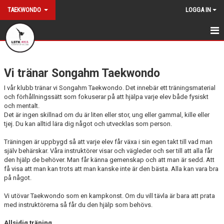
TAEKWONDO
LOGGA IN
VAD ÄR TAEKKWONDO?
Vi tränar Songahm Taekwondo
SONGAHM TAEKWONDO
I vår klubb tränar vi Songahm Taekwondo. Det innebär ett träningsmaterial
SONGAHMS ANDA
och förhållningssätt som fokuserar på att hjälpa varje elev både fysiskt
och mentalt.
Det är ingen skillnad om du är liten eller stor, ung eller gammal, kille eller
TAEKWONDONS HISTORIA
tjej. Du kan alltid lära dig något och utvecklas som person.
HISTORISKT ALBUM
Träningen är uppbygd så att varje elev får växa i sin egen takt till vad man
själv behärskar. Våra instruktörer visar och vägleder och ser till att alla får
den hjälp de behöver. Man får känna gemenskap och att man är sedd. Att
få visa att man kan trots att man kanske inte är den bästa. Alla kan vara bra
på något.
Vi utövar Taekwondo som en kampkonst. Om du vill tävla är bara att prata
med instruktörerna så får du den hjälp som behövs.
Allsidig träning