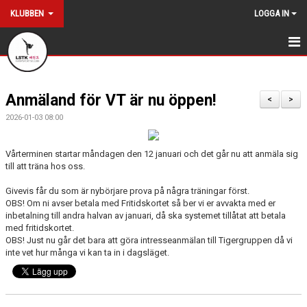
KLUBBEN
LOGGA IN
TRÄNA HOS OSS
Anmäland för VT är nu öppen!
VÅRA GRUPPER
<
>
2026-01-03 08:00
INSTRUKTÖRER
Vårterminen startar måndagen den 12 januari och det går nu att anmäla sig
NYHETSBREV
till att träna hos oss.
AKTUELLT
Givevis får du som är nybörjare prova på några träningar först.
OBS! Om ni avser betala med Fritidskortet så ber vi er avvakta med er
inbetalning till andra halvan av januari, då ska systemet tillåtat att betala
KLUBBENS HISTORIA
med fritidskortet.
OBS! Just nu går det bara att göra intresseanmälan till Tigergruppen då vi
KONTAKT
inte vet hur många vi kan ta in i dagsläget.
DOKUMENT
SAMARBETEN